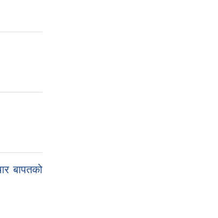
पचार बापतको
न्धि सूचना ।