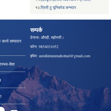
१२.
प्रिती टु यूनिकोड कन्भटर
सम्पर्क
ठेगानाः
औरही, महोत्तरी।
क कार्य सम्पादन
फोन:
9854031052
इमेल:
aurahimunmahottari@gmail.com
स्थ्य-सेवा
म
ा