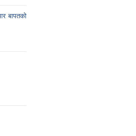
पचार बापतको
न्धि सूचना ।