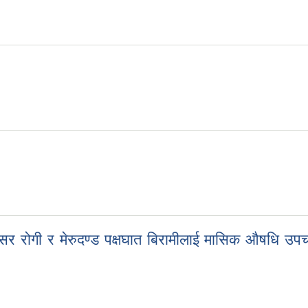
ान्सर रोगी र मेरुदण्ड पक्षघात बिरामीलाई मासिक औषधि उ
ान्सर रोगी र मेरुदण्ड पक्षघात बिरामीलाई मासिक औषधि उपचार बापतको खर्च सम्ब