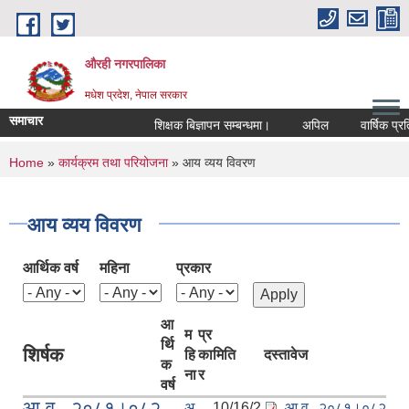
Skip to main content
औरही नगरपालिका
मधेश प्रदेश, नेपाल सरकार
समाचार
शिक्षक बिज्ञापन सम्बन्धमा।
अपिल
वार्षिक प्रतिव
You are here
Home
»
कार्यक्रम तथा परियोजना
» आय व्यय विवरण
आय व्यय विवरण
आर्थिक वर्ष
महिना
प्रकार
आ
म
प्र
र्थि
शिर्षक
हि
का
मिति
दस्तावेज
क
ना
र
वर्ष
आ.व. २०८१।०८२
अ
10/16/2
आ.व. २०८१।०८२