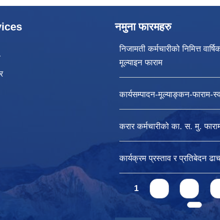
ices
नमुना फारमहरु
निजामती कर्मचारीको निमित्त वार्षि
ा
मूल्याइन फाराम
र
कार्यसम्पादन-मूल्याङ्कन-फाराम-स्वा
करार कर्मचारीको का. स. मु. फारा
कार्यक्रम प्रस्ताव र प्रतिबेदन ढाच
Pages
1
2
3