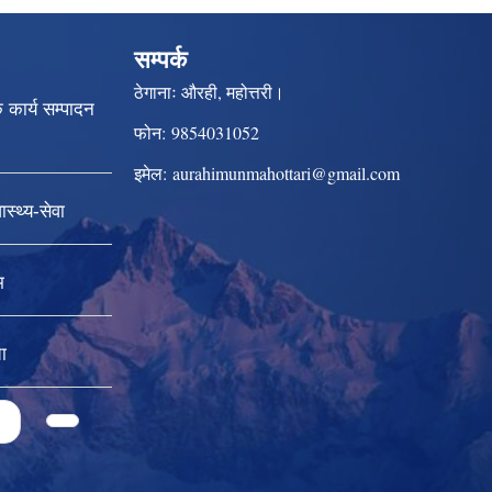
सम्पर्क
ठेगानाः
औरही, महोत्तरी।
क कार्य सम्पादन
फोन:
9854031052
इमेल:
aurahimunmahottari@gmail.com
स्थ्य-सेवा
म
ा
4