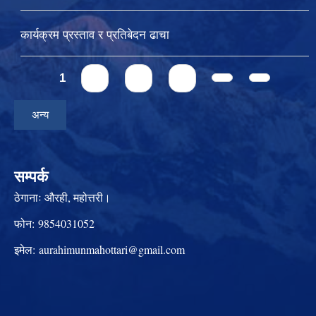
कार्यक्रम प्रस्ताव र प्रतिबेदन ढाचा
Pages
1
2
3
4
अन्य
सम्पर्क
ठेगानाः
औरही, महोत्तरी।
फोन:
9854031052
इमेल:
aurahimunmahottari@gmail.com